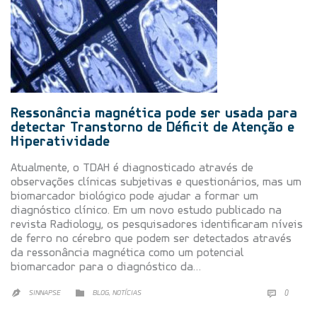
Ressonância magnética pode ser usada para
detectar Transtorno de Déficit de Atenção e
Hiperatividade
Atualmente, o TDAH é diagnosticado através de
observações clínicas subjetivas e questionários, mas um
biomarcador biológico pode ajudar a formar um
diagnóstico clínico. Em um novo estudo publicado na
revista Radiology, os pesquisadores identificaram níveis
de ferro no cérebro que podem ser detectados através
da ressonância magnética como um potencial
biomarcador para o diagnóstico da…
CATEGORY

,
COMMEN


SINNAPSE
BLOG
NOTÍCIAS
0