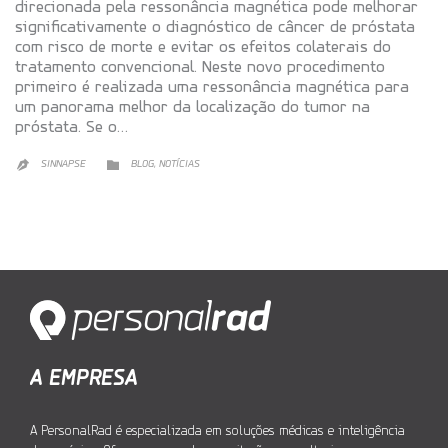
direcionada pela ressonância magnética pode melhorar
significativamente o diagnóstico de câncer de próstata
com risco de morte e evitar os efeitos colaterais do
tratamento convencional. Neste novo procedimento
primeiro é realizada uma ressonância magnética para
um panorama melhor da localização do tumor na
próstata. Se o…
CATEGORY

,

SINNAPSE
BLOG
NOTÍCIAS
A EMPRESA
A PersonalRad é especializada em soluções médicas e inteligência