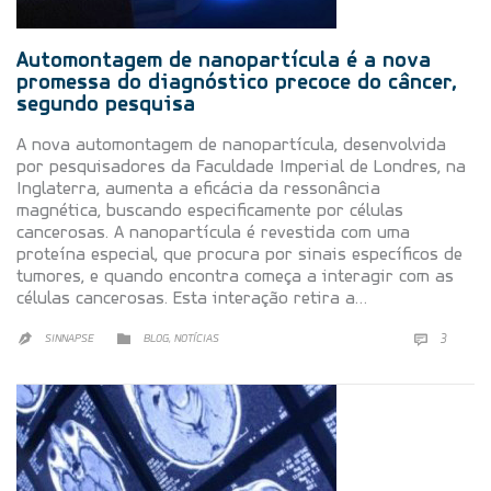
Automontagem de nanopartícula é a nova
promessa do diagnóstico precoce do câncer,
segundo pesquisa
A nova automontagem de nanopartícula, desenvolvida
por pesquisadores da Faculdade Imperial de Londres, na
Inglaterra, aumenta a eficácia da ressonância
magnética, buscando especificamente por células
cancerosas. A nanopartícula é revestida com uma
proteína especial, que procura por sinais específicos de
tumores, e quando encontra começa a interagir com as
células cancerosas. Esta interação retira a…
CATEGORY

,
COMMEN


SINNAPSE
BLOG
NOTÍCIAS
3