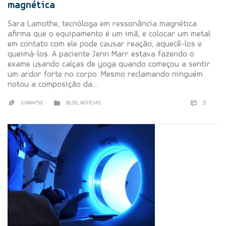
magnética
Sara Lamothe, tecnóloga em ressonância magnética
afirma que o equipamento é um imã, e colocar um metal
em contato com ele pode causar reação, aquecê-los e
queimá-los. A paciente Jenn Marr estava fazendo o
exame usando calças de yoga quando começou a sentir
um ardor forte no corpo. Mesmo reclamando ninguém
notou a composição da…
CATEGORY

,
COMMEN


SINNAPSE
BLOG
NOTÍCIAS
0